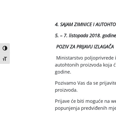
4. SAJAM ZIMNICE I AUTOHT
5. – 7. listopada 2018. godine
POZIV ZA PRIJAVU IZLAGAČA
Uključi / isključi visoki kontrast
Ministarstvo poljoprivrede 
Uključi / isključi veličinu fonta
autohtonih proizvoda koja će
godine.
Pozivamo Vas da se prijavit
proizvoda.
Prijave će biti moguće na 
popunjenja predviđenih mje