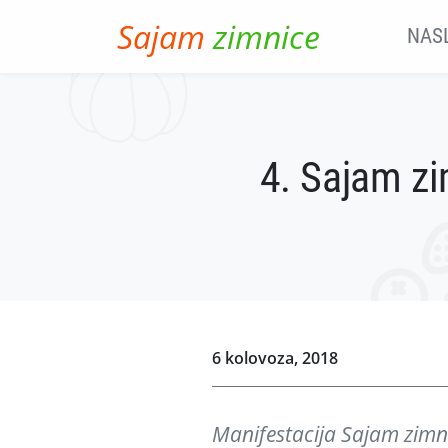
Skip to main content
Sajam
zimnice
NAS
4. Sajam zi
6 kolovoza, 2018
Manifestacija Sajam zimni