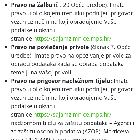
Pravo na žalbu
(čl. 20 Opće uredbe): Imate
pravo u bilo kojem trenutku podnijeti prigovor
vezan uz način na koji obrađujemo Vaše
podatke u okviru
stranice
https://sajamzimnice.mps.hr/
Pravo na povlačenje privole
(članak 7. Opće
uredbe): Imate pravo na opozivanje privole za
obradu podataka kada se obrada podataka
temelji na Vašoj privoli.
Pravo na prigovor nadležnom tijelu:
Imate
pravo u bilo kojem trenutku podnijeti prigovor
vezan uz način na koji obrađujemo Vaše
podatke u okviru
stranice
https://sajamzimnice.mps.hr/
nadzornom tijelu za zaštitu podataka – Agenciji
za zaštitu osobnih podatka (AZOP), Martićeva
ulica 14, 10000 Zagreb, www.azop.hr,