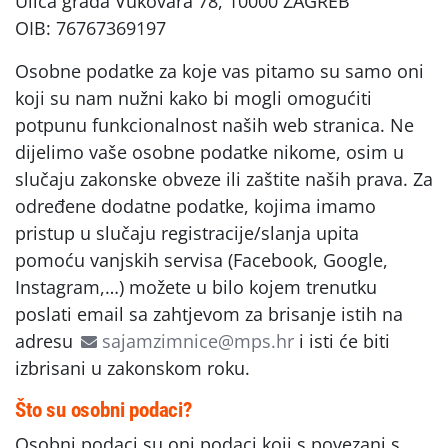
Ulica grada Vukovara 78, 10000 ZAGREB
OIB: 76767369197
Osobne podatke za koje vas pitamo su samo oni
koji su nam nužni kako bi mogli omogućiti
potpunu funkcionalnost naših web stranica. Ne
dijelimo vaše osobne podatke nikome, osim u
slučaju zakonske obveze ili zaštite naših prava. Za
određene dodatne podatke, kojima imamo
pristup u slučaju registracije/slanja upita
pomoću vanjskih servisa (Facebook, Google,
Instagram,…) možete u bilo kojem trenutku
poslati email sa zahtjevom za brisanje istih na
adresu
sajamzimnice@mps.hr
i isti će biti
izbrisani u zakonskom roku.
Što su osobni podaci?
Osobni podaci su oni podaci koji s povezani s