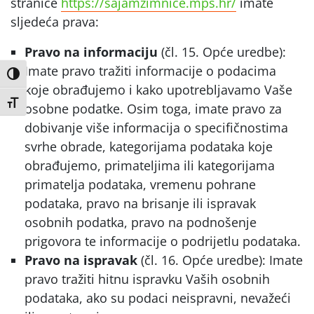
stranice
https://sajamzimnice.mps.hr/
imate
sljedeća prava:
Pravo na informaciju
(čl. 15. Opće uredbe):
Imate pravo tražiti informacije o podacima
Uključi / isključi visoki kontrast
koje obrađujemo i kako upotrebljavamo Vaše
Uključi / isključi veličinu fonta
osobne podatke. Osim toga, imate pravo za
dobivanje više informacija o specifičnostima
svrhe obrade, kategorijama podataka koje
obrađujemo, primateljima ili kategorijama
primatelja podataka, vremenu pohrane
podataka, pravo na brisanje ili ispravak
osobnih podatka, pravo na podnošenje
prigovora te informacije o podrijetlu podataka.
Pravo na ispravak
(čl. 16. Opće uredbe): Imate
pravo tražiti hitnu ispravku Vaših osobnih
podataka, ako su podaci neispravni, nevažeći