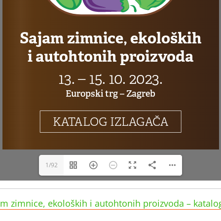
1/92
am zimnice, ekoloških i autohtonih proizvoda – katalo