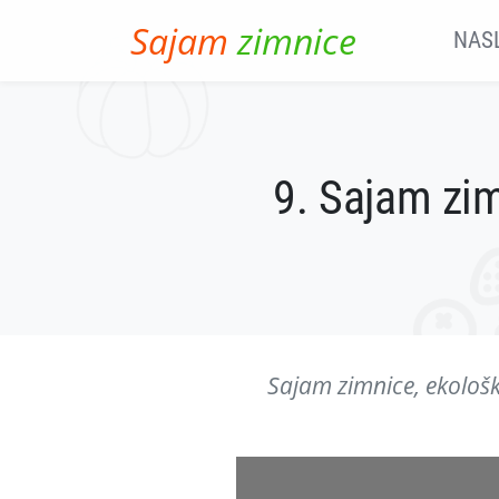
Skip to main content
Sajam
zimnice
NAS
9. Sajam zim
Sajam zimnice, ekološk