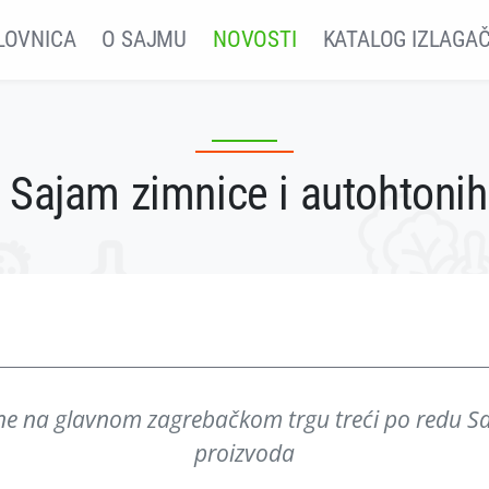
LOVNICA
O SAJMU
NOVOSTI
KATALOG IZLAGA
 Sajam zimnice i autohtoni
ne na glavnom zagrebačkom trgu treći po redu S
proizvoda