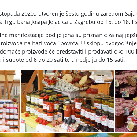
listopada 2020., otvoren je šestu godinu zaredom Saj
a Trgu bana Josipa Jelačića u Zagrebu od 16. do 18. l
ne manifestacije dodijeljena su priznanje za najljepš
proizvoda na bazi voća i povrća. U sklopu ovogodišnj
domaće proizvode će predstaviti i prodavati oko 100 
 i subote od 8 do 20 sati te u nedjelju do 15 sati.