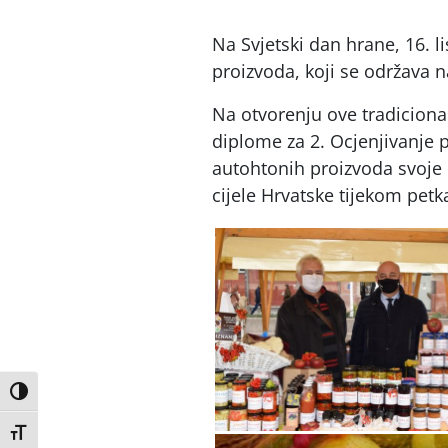
Na Svjetski dan hrane, 16. 
proizvoda, koji se održava n
Na otvorenju ove tradicional
diplome za 2. Ocjenjivanje 
autohtonih proizvoda svoje 
cijele Hrvatske tijekom petka
Uključi / isključi visoki kontrast
Uključi / isključi veličinu fonta